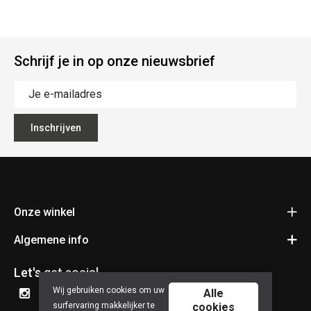
Schrijf je in op onze nieuwsbrief
Inschrijven
Onze winkel
Algemene info
Fietsen Pauwels
Kerkhovensesteenweg 397
Contact
3920 Lommel
Let's get social
Bereken je route
Algemene voorwaarden
Wij gebruiken cookies om uw
Alle
+32 11 34 55 24
surfervaring makkelijker te
cookies
Privacy policy