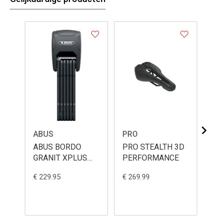
ABUS
PRO
DT
ABUS BORDO
PRO STEALTH 3D
DT
GRANIT XPLUS
PERFORMANCE
18
6500KA/90
WI
€ 229.95
€ 269.99
€ 4