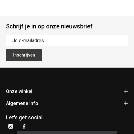
Schrijf je in op onze nieuwsbrief
Inschrijven
Onze winkel
Algemene info
Fietsen Pauwels
Kerkhovensesteenweg 397
Contact
3920 Lommel
Let's get social
Bereken je route
Algemene voorwaarden
+32 11 34 55 24
Privacy policy