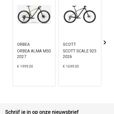
ORBEA
SCOTT
SC
ORBEA ALMA M50
SCOTT SCALE 925
SC
2027
2026
20
€ 1999.00
€ 1699.00
€ 1
Schrijf je in op onze nieuwsbrief