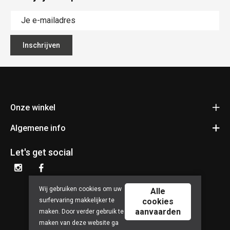
Inschrijven
Onze winkel
Algemene info
Fietsen Pauwels
Kerkhovensesteenweg 397
Contact
3920 Lommel
Let's get social
Bereken je route
Algemene voorwaarden
+32 11 34 55 24
Privacy policy
BE 0740.690.713
Wij gebruiken cookies om uw
Alle
surfervaring makkelijker te
cookies
aanvaarden
maken. Door verder gebruik te
maken van deze website ga