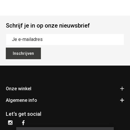
Schrijf je in op onze nieuwsbrief
Inschrijven
Onze winkel
Algemene info
Fietsen Pauwels
Kerkhovensesteenweg 397
Contact
3920 Lommel
Let's get social
Bereken je route
Algemene voorwaarden
+32 11 34 55 24
Privacy policy