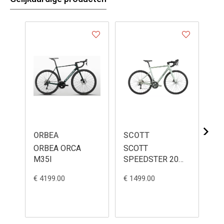
ORBEA
SCOTT
LI
ORBEA ORCA
SCOTT
LI
M35I
SPEEDSTER 20
AD
2026
MO
€ 4199.00
€ 1499.00
€ 2