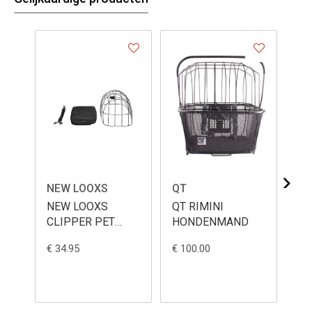
NEW LOOXS
QT
BA
NEW LOOXS
QT RIMINI
BA
CLIPPER PET
HONDENMAND
PACKAGE
€ 34.95
€ 100.00
€ 1