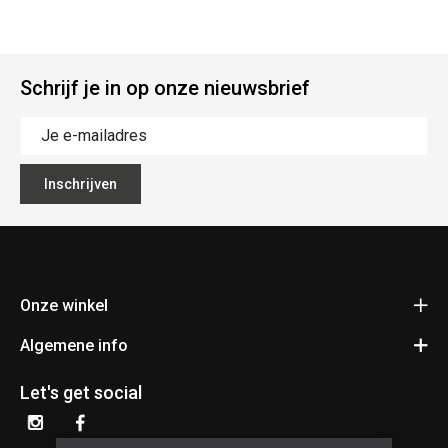
Schrijf je in op onze nieuwsbrief
Inschrijven
Onze winkel
Algemene info
Fietsen Pauwels
Kerkhovensesteenweg 397
Contact
3920 Lommel
Let's get social
Bereken je route
Algemene voorwaarden
+32 11 34 55 24
Privacy policy