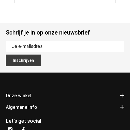
Schrijf je in op onze nieuwsbrief
Inschrijven
Onze winkel
Algemene info
Fietsen Pauwels
Kerkhovensesteenweg 397
Contact
3920 Lommel
Let's get social
Bereken je route
Algemene voorwaarden