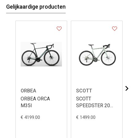
Gelijkaardige producten
ORBEA
SCOTT
SC
ORBEA ORCA
SCOTT
SC
M35I
SPEEDSTER 20
SP
2026
€ 4199.00
€ 1499.00
€ 1