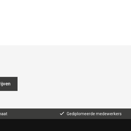
ijven
maat
Gediplomeerde medewerkers