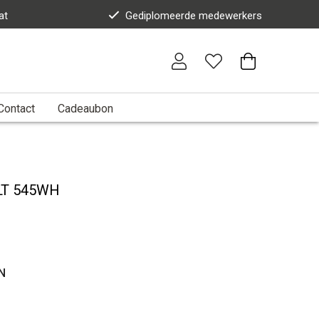
at
Gediplomeerde medewerkers
Contact
Cadeaubon
LT 545WH
N