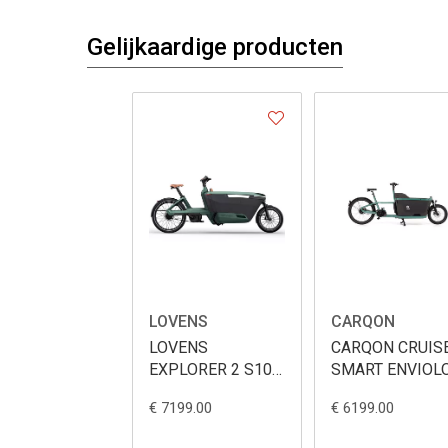
Gelijkaardige producten
LOVENS
CARQON
LOVENS
CARQON CRUIS
EXPLORER 2 S100
SMART ENVIOL
800WH
545WH
€ 7199.00
€ 6199.00