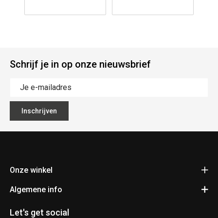
Schrijf je in op onze nieuwsbrief
Inschrijven
Onze winkel
Algemene info
Fietsen Pauwels
Kerkhovensesteenweg 397
Contact
3920 Lommel
Let's get social