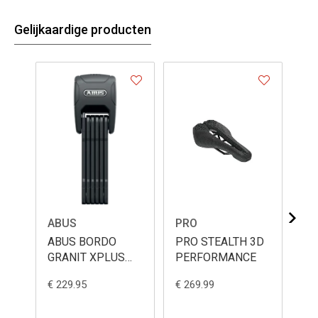
Gelijkaardige producten
ABUS
PRO
DT
ABUS BORDO
PRO STEALTH 3D
DT
GRANIT XPLUS
PERFORMANCE
18
6500KA/90
WI
€ 229.95
€ 269.99
€ 4