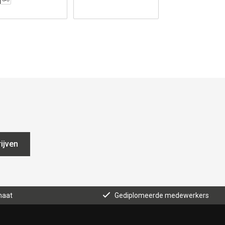
ijven
maat
Gediplomeerde medewerkers