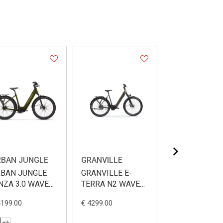
RBAN JUNGLE
GRANVILLE
GIANT
BAN JUNGLE
GRANVILLE E-
GIANT NEWT
NZA 3.0 WAVE
TERRA N2 WAVE
E+ 1 LST 500
00WH
600WH
4199.00
€ 4299.00
€ 2999.00