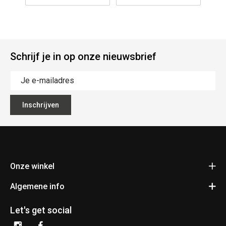
Schrijf je in op onze nieuwsbrief
Inschrijven
Onze winkel
Algemene info
Fietsen Pauwels
Kerkhovensesteenweg 397
Contact
3920 Lommel
Let's get social
Bereken je route
Algemene voorwaarden