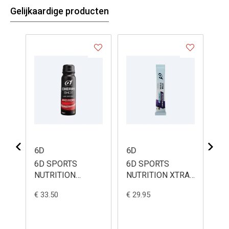
Gelijkaardige producten
6D
6D
LE
6D SPORTS
6D SPORTS
LE
NUTRITION
NUTRITION XTRA
BO
CHERRY SHOT
DRINK 30X3G
€ 33.50
€ 29.95
€ 1
SOUR CHERRY
0G
6X100ML